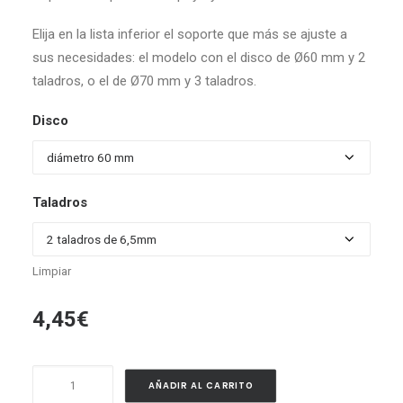
precios:
desde
Elija en la lista inferior el soporte que más se ajuste a
4,45€
sus necesidades: el modelo con el disco de Ø60 mm y 2
hasta
taladros, o el de Ø70 mm y 3 taladros.
4,89€
Disco
Taladros
Limpiar
4,45
€
Soporte
AÑADIR AL CARRITO
Pasamanos