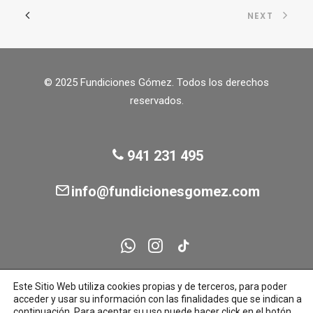
hasta
pueden
NEXT
0,54€
elegir
en
la
página
de
© 2025 Fundiciones Gómez. Todos los derechos
producto
reservados.
941 231 495
info@fundicionesgomez.com
Este Sitio Web utiliza cookies propias y de terceros, para poder
acceder y usar su información con las finalidades que se indican a
continuación. Para aceptar su uso puede hacer click en el botón