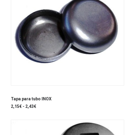
Este
producto
SELECCIONAR OPCIONES
tiene
Tapa para tubo INOX
múltiples
Rango
2,15
€
-
2,43
€
variantes.
de
Las
precios:
opciones
desde
se
2,15€
hasta
pueden