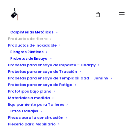
Carpinterías Metálicas
Productos de Hierro
Productos de Inoxidable
Bisagras Rústicas
Probetas de Ensayo
Probetas para ensayo de Impacto – Charpy
Probetas para ensayo de Tracción
Soporte Pasamanos
Probetas para ensayo de Templabilidad – Jominy
Probetas para ensayo de Fatiga
HIERRO Ménsula +
Prototipos bajo plano
Materiales a medida
Embellecedor
Equipamiento para Talleres
Otros Trabajos
Piezas para la construcción
Piecerío para Mobiliario