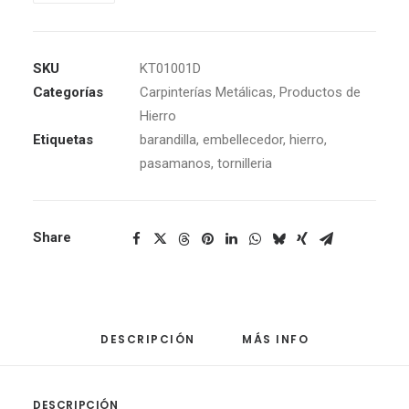
HIERRO
Ménsula
+
SKU
KT01001D
Embellecedor
Categorías
Carpinterías Metálicas
,
Productos de
cantidad
Hierro
Etiquetas
barandilla
,
embellecedor
,
hierro
,
pasamanos
,
tornilleria
Share
DESCRIPCIÓN
MÁS INFO
DESCRIPCIÓN