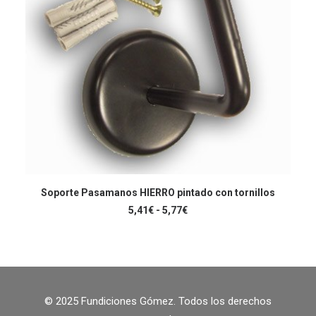
página
de
producto
Este
producto
Soporte Pasamanos HIERRO pintado con tornillos
SELECCIONAR OPCIONES
tiene
Rango
5,41
€
-
5,77
€
múltiples
de
variantes.
precios:
Las
desde
5,41€
opciones
hasta
se
5,77€
pueden
elegir
© 2025 Fundiciones Gómez. Todos los derechos
en