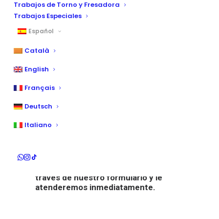
Trabajos de Torno y Fresadora
Trabajos Especiales
Probetas para ensayo de Fatiga
Español
Home
Probetas para ensayo de Fatiga
Català
English
Fabricamos probetas para
Français
ensayos de fatiga, para la
Deutsch
determinación de vida a fatiga,
límite de fatiga, resistencia
Italiano
fatiga…
Materiales férreos y no férreos.
Póngase en contacto con nosotros a
través de nuestro formulario y le
atenderemos inmediatamente.