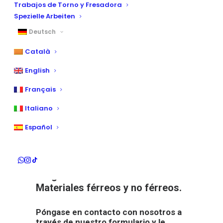
Trabajos de Torno y Fresadora
Spezielle Arbeiten
Prüfkörper für Ermüdungsversuch
Deutsch
Home
Prüfkörper für Ermüdungsversuch
Català
English
*Derzeit ausschließlich
Français
in Spanien verkauft
Italiano
Fabricamos probetas para
Español
ensayos de fatiga, para la
determinación de vida a fatiga,
límite de fatiga, resistencia
fatiga…
Materiales férreos y no férreos.
Póngase en contacto con nosotros a
través de nuestro formulario y le