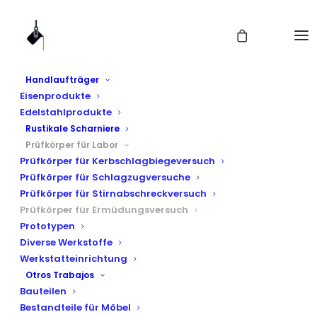
Handlaufträger
Eisenprodukte
Edelstahlprodukte
Rustikale Scharniere
Prüfkörper für Labor
Prüfkörper für Kerbschlagbiegeversuch
Prüfkörper für
Prüfkörper für Schlagzugversuche
Prüfkörper für Stirnabschreckversuch
Ermüdungsversuch
Prüfkörper für Ermüdungsversuch
Prototypen
Diverse Werkstoffe
Werkstatteinrichtung
Otros Trabajos
Bauteilen
Bestandteile für Möbel