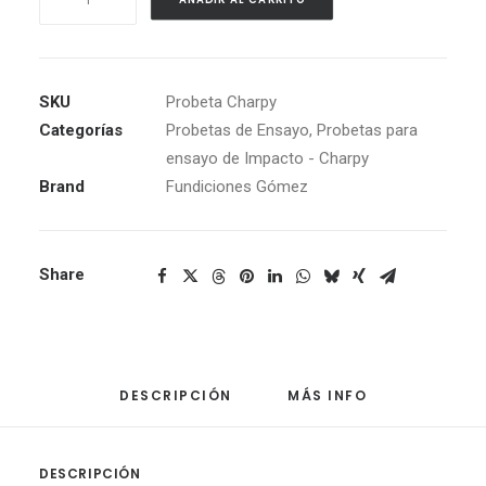
para
Ensayo
de
Impacto
SKU
Probeta Charpy
-
Categorías
Probetas de Ensayo
,
Probetas para
Charpy
ensayo de Impacto - Charpy
cantidad
Brand
Fundiciones Gómez
Share
DESCRIPCIÓN
MÁS INFO
DESCRIPCIÓN