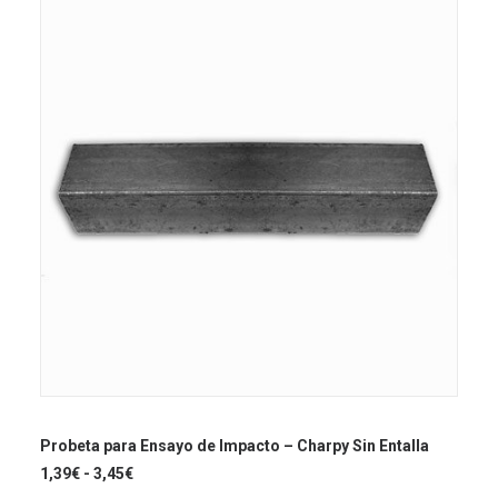
se
2,88€
hasta
pueden
9,77€
elegir
en
la
página
de
producto
Este
producto
SELECCIONAR OPCIONES
tiene
Probeta para Ensayo de Impacto – Charpy Sin Entalla
múltiples
Rango
1,39
€
-
3,45
€
variantes.
de