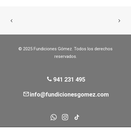
Las
precios:
opciones
desde
se
1,39€
hasta
pueden
3,45€
elegir
en
la
página
de
© 2025 Fundiciones Gómez. Todos los derechos
producto
reservados.
941 231 495
info@fundicionesgomez.com