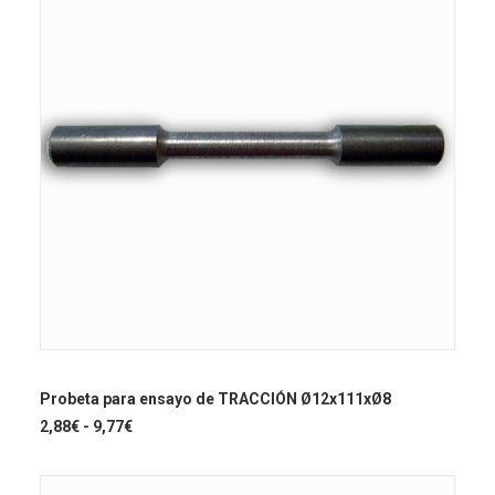
en
la
página
de
producto
Este
producto
SELECCIONAR OPCIONES
tiene
Probeta para ensayo de TRACCIÓN Ø12x111xØ8
múltiples
Rango
2,88
€
-
9,77
€
variantes.
de
Las
precios:
opciones
desde