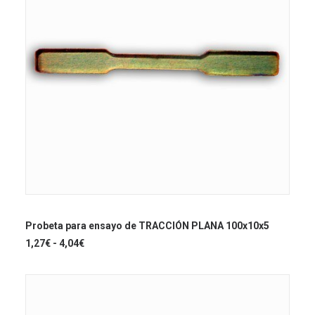
Este
producto
SELECCIONAR OPCIONES
tiene
Probeta para ensayo de TRACCIÓN PLANA 100x10x5
múltiples
Rango
1,27
€
-
4,04
€
variantes.
de
Las
precios:
opciones
desde
se
1,27€
hasta
pueden
4,04€
elegir