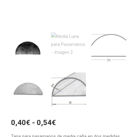
Rango
0,40
€
-
0,54
€
de
Tapa para pasamanos de media caña en dos medidas.