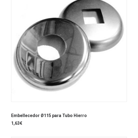
Este
producto
SELECCIONAR OPCIONES
tiene
Embellecedor Ø115 para Tubo Hierro
múltiples
1,63
€
variantes.
Las
opciones