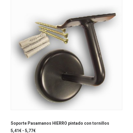
se
pueden
elegir
en
la
página
de
producto
Este
producto
SELECCIONAR OPCIONES
tiene
Soporte Pasamanos HIERRO pintado con tornillos
múltiples
Rango
5,41
€
-
5,77
€