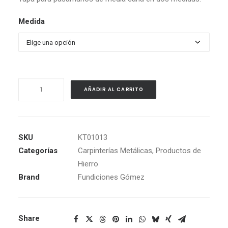
precios:
desde
Medida
0,40€
hasta
0,54€
Media
AÑADIR AL CARRITO
Luna
para
Pasamanos
cantidad
SKU
KT01013
Categorías
Carpinterías Metálicas
,
Productos de
Hierro
Brand
Fundiciones Gómez
Share