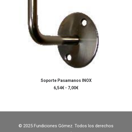
página
de
producto
Este
producto
Soporte Pasamanos INOX
SELECCIONAR OPCIONES
tiene
Rango
6,54
€
-
7,00
€
múltiples
de
variantes.
precios:
Las
desde
6,54€
opciones
hasta
se
7,00€
pueden
elegir
© 2025 Fundiciones Gómez. Todos los derechos
en