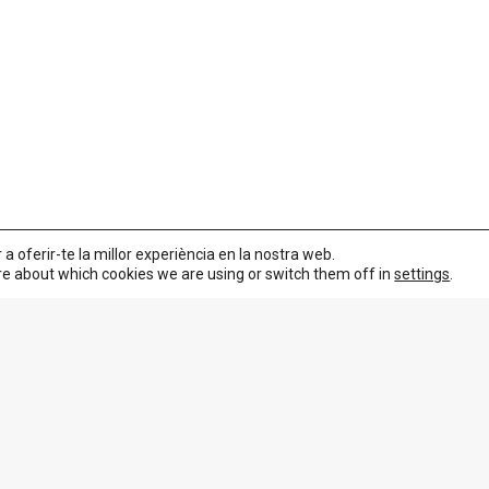
 a oferir-te la millor experiència en la nostra web.
re about which cookies we are using or switch them off in
settings
.
anviar-la perquè s’adapti a l’altura del porticó.
seva consulta a través del
formulari de contacte
i li farem un press