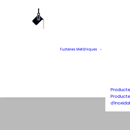
Fusteries Metàl·liques
Producte
Product
d’Inoxida