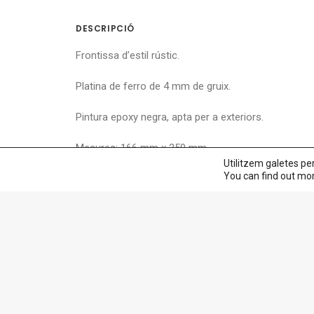
DESCRIPCIÓ
Frontissa d’estil rústic.
Platina de ferro de 4 mm de gruix.
Pintura epoxy negra, apta per a exteriors.
Mesures: 166 mm x 250 mm
Utilitzem galetes per
You can find out mo
Mesura de la platina: 24 mm. Aquesta mesura podem c
Per a frontisses amb altres dimensions enviï’ns la 
Productos relacionados