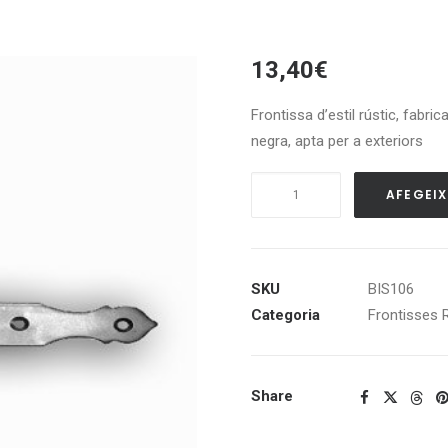
13,40
€
Frontissa d’estil rústic, fabri
negra, apta per a exteriors
quantitat
AFEGEIX
de
Frontissa
MOD.
106
SKU
BIS106
Categoria
Frontisses 
Share