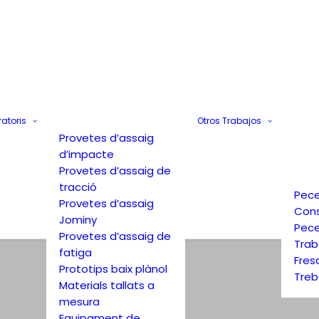
ratoris
Otros Trabajos
Provetes d’assaig
d’impacte
Provetes d’assaig de
tracció
Pece
Provetes d’assaig
Cons
Jominy
Pece
Provetes d’assaig de
Trab
fatiga
Fres
Prototips baix plànol
Treb
Materials tallats a
mesura
Equipament de