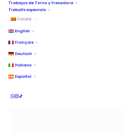
Trabajos de Torno y Fresadora
Treballs especials
Català
English
Français
S'estan mostrant 6 resultats
Deutsch
Italiano
Español