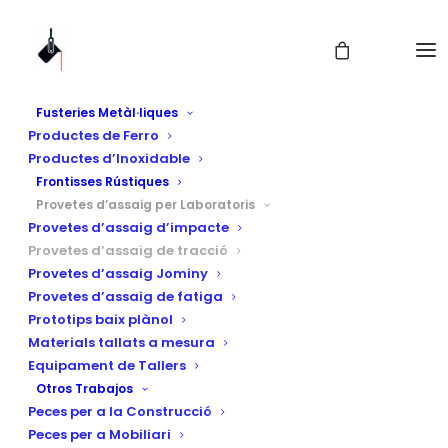
Fusteries Metàl·liques
Productes de Ferro
Productes d’Inoxidable
Frontisses Rústiques
Provetes d’assaig per Laboratoris
Provetes d’assaig d’impacte
Provetes d’assaig de tracció
Provetes d’assaig Jominy
Provetes d'assaig de
Provetes d’assaig de fatiga
Prototips baix plànol
tracció
Materials tallats a mesura
Equipament de Tallers
Otros Trabajos
Peces per a la Construcció
Peces per a Mobiliari