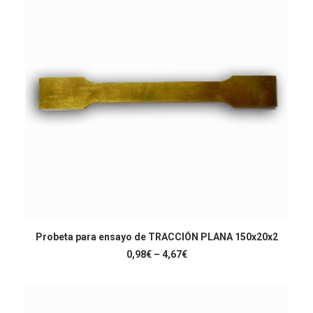
triar
a
la
pàgina
del
producte
Aquest
producte
Probeta para ensayo de TRACCIÓN PLANA 150x20x2
SELECCIONA OPCIONS
té
Interval
0,98
€
–
4,67
€
diverses
de
variants.
preus:
Les
0,98€
a
opcions
4,67€
es