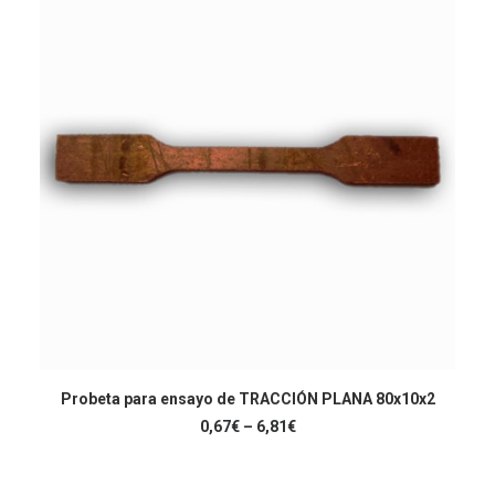
poden
triar
a
la
pàgina
del
producte
Aquest
producte
Probeta para ensayo de TRACCIÓN PLANA 80x10x2
SELECCIONA OPCIONS
té
Interval
0,67
€
–
6,81
€
diverses
de
variants.
preus:
Les
0,67€