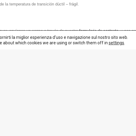
 la temperatura de transición dúctil – frágil.
r favor, envíenos un correo a través de nuestro
formulario de contacto
y nos po
ornirti la miglior esperienza d'uso e navigazione sul nostro sito web.
e about which cookies we are using or switch them off in
settings
.