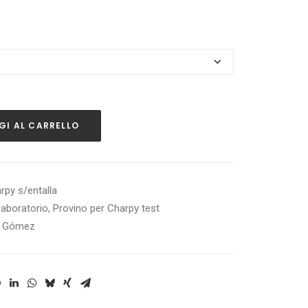
ia
zo:
€
€
I AL CARRELLO
rpy s/entalla
Laboratorio
,
Provino per Charpy test
s Gómez