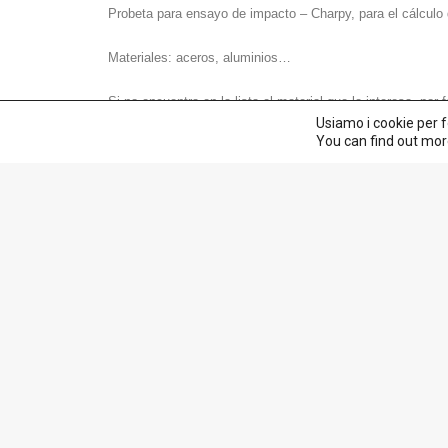
Probeta para ensayo de impacto – Charpy, para el cálculo de
Materiales: aceros, aluminios…
Si no encuentra en la lista el material que le interesa, po
Usiamo i cookie per f
You can find out mor
Productos relacionados