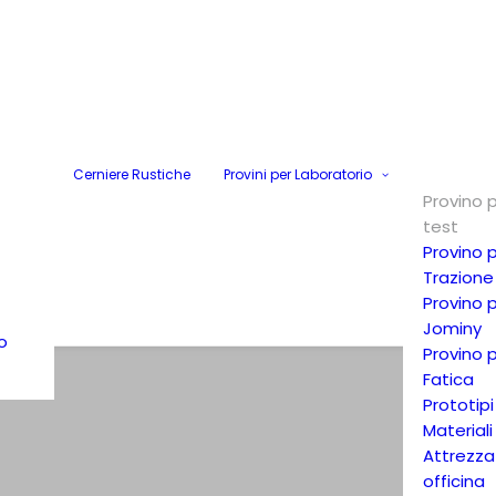
Cerniere Rustiche
Provini per Laboratorio
Provino 
test
Provino 
Trazione
Provino 
Jominy
o
Provino 
Fatica
Prototipi
Materiali
Attrezza
officina