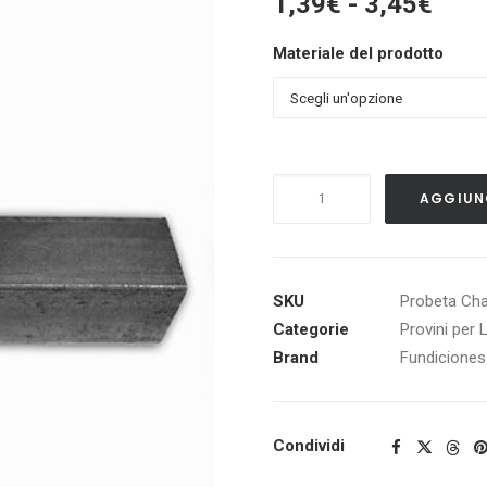
Fasc
1,39
€
-
3,45
€
di
Materiale del prodotto
prez
da
1,39
a
3,45
Probeta
AGGIUNG
para
Ensayo
de
Impacto
SKU
Probeta Cha
-
Categorie
Provini per 
Charpy
Brand
Fundicione
Sin
Entalla
quantità
Condividi