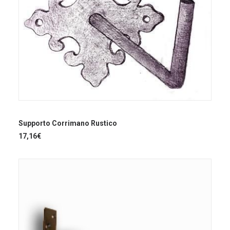
del
prodotto
LEGGI TUTTO
Supporto Corrimano Rustico
17,16
€