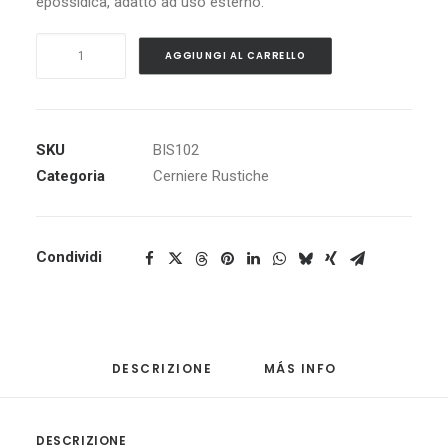
epossidica, adatto ad uso esterno.
Cerniera
AGGIUNGI AL CARRELLO
Rustica
MOD.
102
quantità
SKU
BIS102
Categoria
Cerniere Rustiche
Condividi
DESCRIZIONE
MÁS INFO
DESCRIZIONE