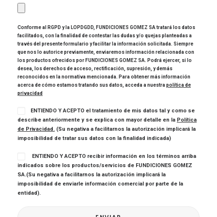
Conforme al RGPD y la LOPDGDD, FUNDICIONES GOMEZ SA tratará los datos
facilitados, con la finalidad de contestar las dudas y/o quejas planteadas a
través del presente formulario y facilitar la información solicitada. Siempre
que nos lo autorice previamente, enviaremos información relacionada con
los productos ofrecidos por FUNDICIONES GOMEZ SA. Podrá ejercer, si lo
desea, los derechos de acceso, rectificación, supresión, y demás
reconocidos en la normativa mencionada. Para obtener más información
acerca de cómo estamos tratando sus datos, acceda a nuestra
política de
privacidad
ENTIENDO Y ACEPTO el tratamiento de mis datos tal y como se
describe anteriormente y se explica con mayor detalle en la
Política
de Privacidad.
(Su negativa a facilitarnos la autorización implicará la
imposibilidad de tratar sus datos con la finalidad indicada)
ENTIENDO Y ACEPTO recibir información en los términos arriba
indicados sobre los productos/servicios de FUNDICIONES GOMEZ
SA.(Su negativa a facilitarnos la autorización implicará la
imposibilidad de enviarle información comercial por parte de la
entidad).